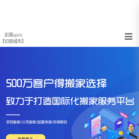
全國(guó)
【切換城市】