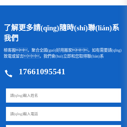
了解更多請(qǐng)隨時(shí)聯(lián)系
我們
極客搬，聚合全國(guó)好用搬家，如有需要請(qǐng)
致電或留言，我們會(huì)立即和您取得聯(lián)系
17661095541