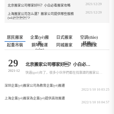
2021/12/29
北京搬家公司哪家好？小白必看搬家攻略
2021/12/29
上海搬家公司怎么選？搬家公司提供哪些服務
(wù)？
居民搬家
企業(yè)搬
日式搬家
空調(diào)
家
移機(jī)
起重吊裝
鋼琴搬運
同城搬家
跨城搬家
(yùn)
29
北京搬家公司哪家好？小白必看
搬家攻略
2021-12
快過(guò)年了，很多小伙伴們都在找靠譜的搬家公
司，北京搬家公司哪家好呢？怎么搬家
才能又快又省錢呢？來(lái)看看小...
深圳企業(yè)搬家公司為教育企業(yè)搬遷
2022/1/10 10:03:25
上海企業(yè)搬家為企業(yè)提供高效搬遷
2022/1/10 10:04:57