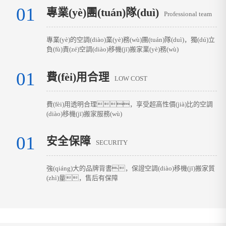
01
專業(yè)團(tuán)隊(duì)
Professional team
專業(yè)的空調(diào)業(yè)務(wù)團(tuán)隊(duì)，獨(dú)立
負(fù)責(zé)空調(diào)移機(jī)搬家業(yè)務(wù)
01
費(fèi)用合理
LOW COST
費(fèi)用透明合理，享受超高性價(jià)比的空調
(diào)移機(jī)搬家服務(wù)
01
安全保障
SECURITY
強(qiáng)大的品牌背書，保證空調(diào)移機(jī)搬家質
(zhì)量，售后有保障