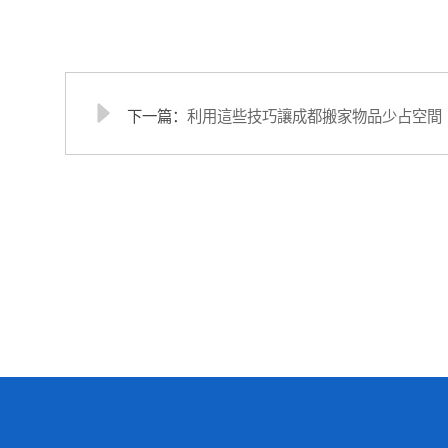
下一篇：
利用這些技巧讓成都搬家物品少占空間