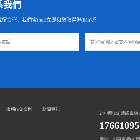
)系我們
，我們會(huì)立即和您取得聯(lián)系
服務(wù)案例
新聞資訊
24小時(shí)熱線電話
17661095
地址：山東省濟(jì)南