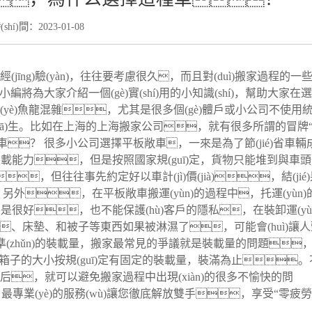
shí)間：2023-01-08
g)驗(yàn)，往往要考慮很久，而且對(duì)搬家過程的一些細
小編將為大家介紹一個(gè)實(shí)用的小知識(shí)，幫助大家在
業(yè)魚龍混雜，尤其是很多個(gè)體戶或小公司不使用統(t
huì)有發(fā)生。比如在上海的上海搬家公司，就有很多所謂的冒
？ 很多小公司選擇平板敞車，一來是為了節(jié)省車輛
裝載能力，但是按照國家規(guī)定，貨物只能堆到與車
，但往往事先約定好以車計(jì)價(jià)，結(jié
，在平板敞車搬運(yùn)的過程中，托運(yùn)
是很好，也不能保護(hù)客戶的隱私，在裝卸運(yù
(fā)、床墊、和被子等東西如果被淋濕了，可能會(huì)讓
)準(zhǔn)的裝載量，搬家最常見的爭議就是裝載量的問題
子的大小按規(guī)定有固定的裝載量，裝滿為止。不會
司后，就可以避免搬家過程中出現(xiàn)的很多不愉快的問
，最專業(yè)的服務(wù)讓您徹底解放雙手，享受“零疲