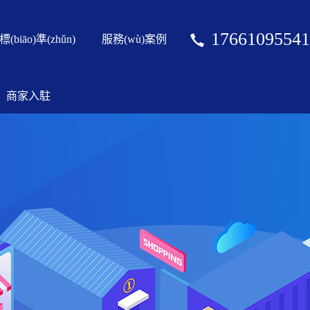
17661095541
標(biāo)準(zhǔn)
服務(wù)案例
商家入駐